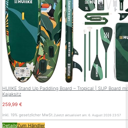
HUIIKE Stand Up Paddling Board – Tropical | SUP Board m
Kajaksitz
259,99 €
inkl. 19% gesetzlicher MwSt.
Zuletzt aktualisiert am: 6. August 2026 23:57
Details
Zum Händler