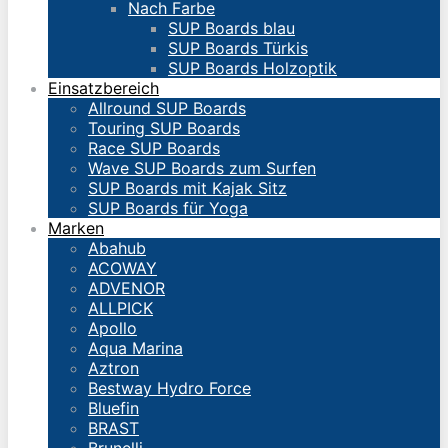
Nach Farbe
SUP Boards blau
SUP Boards Türkis
SUP Boards Holzoptik
Einsatzbereich
Allround SUP Boards
Touring SUP Boards
Race SUP Boards
Wave SUP Boards zum Surfen
SUP Boards mit Kajak Sitz
SUP Boards für Yoga
Marken
Abahub
ACOWAY
ADVENOR
ALLPICK
Apollo
Aqua Marina
Aztron
Bestway Hydro Force
Bluefin
BRAST