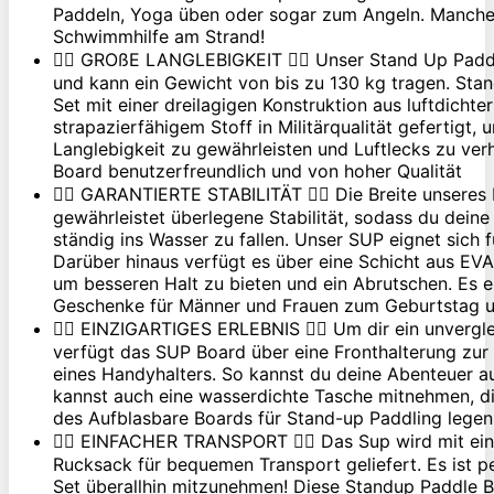
Paddeln, Yoga üben oder sogar zum Angeln. Manche 
Schwimmhilfe am Strand!
🏄‍♂️ GROßE LANGLEBIGKEIT 🏄‍♂️ Unser Stand Up Pa
und kann ein Gewicht von bis zu 130 kg tragen. Sta
Set mit einer dreilagigen Konstruktion aus luftdich
strapazierfähigem Stoff in Militärqualität gefertigt,
Langlebigkeit zu gewährleisten und Luftlecks zu verh
Board benutzerfreundlich und von hoher Qualität
🏄‍♂️ GARANTIERTE STABILITÄT 🏄‍♂️ Die Breite unsere
gewährleistet überlegene Stabilität, sodass du dein
ständig ins Wasser zu fallen. Unser SUP eignet sich f
Darüber hinaus verfügt es über eine Schicht aus EV
um besseren Halt zu bieten und ein Abrutschen. Es e
Geschenke für Männer und Frauen zum Geburtstag 
🏄‍♂️ EINZIGARTIGES ERLEBNIS 🏄‍♂️ Um dir ein unvergle
verfügt das SUP Board über eine Fronthalterung zur
eines Handyhalters. So kannst du deine Abenteuer a
kannst auch eine wasserdichte Tasche mitnehmen, di
des Aufblasbare Boards für Stand-up Paddling legen
🏄‍♂️ EINFACHER TRANSPORT 🏄‍♂️ Das Sup wird mit e
Rucksack für bequemen Transport geliefert. Es ist p
Set überallhin mitzunehmen! Diese Standup Paddle Bo