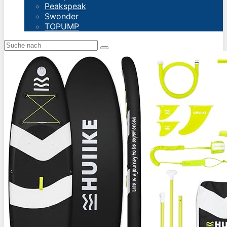
Peakspeak
Swonder
TOPUMP