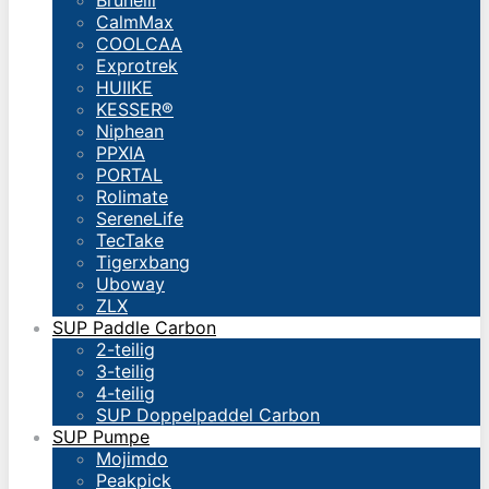
Brunelli
CalmMax
COOLCAA
Exprotrek
HUIIKE
KESSER®
Niphean
PPXIA
PORTAL
Rolimate
SereneLife
TecTake
Tigerxbang
Uboway
ZLX
SUP Paddle Carbon
2-teilig
3-teilig
4-teilig
SUP Doppelpaddel Carbon
SUP Pumpe
Mojimdo
Peakpick