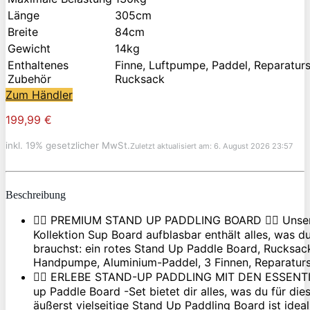
Länge
305cm
Breite
84cm
Gewicht
14kg
Enthaltenes
Finne, Luftpumpe, Paddel, Reparaturs
Zubehör
Rucksack
Zum Händler
199,99 €
inkl. 19% gesetzlicher MwSt.
Zuletzt aktualisiert am: 6. August 2026 23:57
Beschreibung
🏄‍♂️ PREMIUM STAND UP PADDLING BOARD 🏄‍♂️ Uns
Kollektion Sup Board aufblasbar enthält alles, was 
brauchst: ein rotes Stand Up Paddle Board, Rucksack
Handpumpe, Aluminium-Paddel, 3 Finnen, Reparatur
🏄‍♂️ ERLEBE STAND-UP PADDLING MIT DEN ESSENTIALS
up Paddle Board -Set bietet dir alles, was du für die
äußerst vielseitige Stand Up Paddling Board ist idea